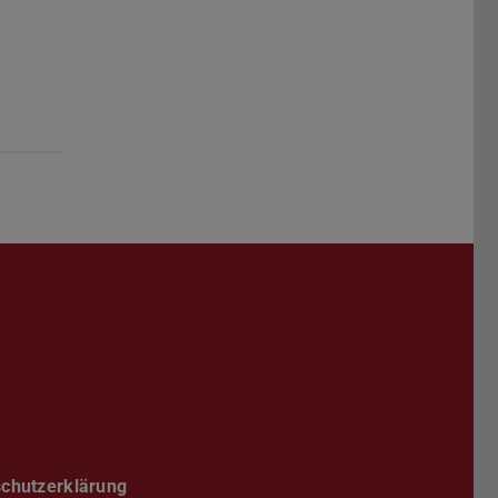
Darmstadt
r TU Darmstadt
Seite der TU Darmstadt
Tube-Kanal der TU Darmstadt
chutzerklärung