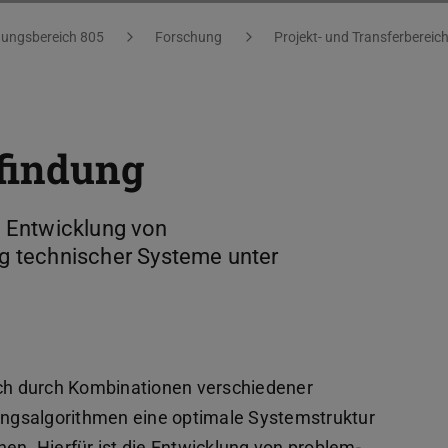
ungsbereich 805
Forschung
Projekt- und Transferbereic
rfindung
ie Entwicklung von
 technischer Systeme unter
ich durch Kombinationen verschiedener
ngsalgorithmen eine optimale Systemstruktur
en. Hierfür ist die Entwicklung von problem-