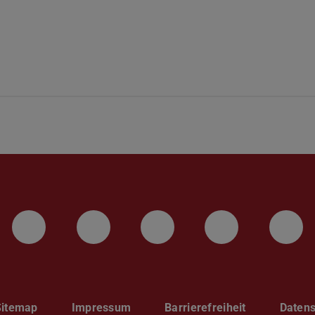
LinkedIn-Seite der TU Darmstadt
Instagram-Kanal der TU 
Bluesky-Kanal de
Facebook-
You
Sitemap
Impressum
Barrierefreiheit
Datens