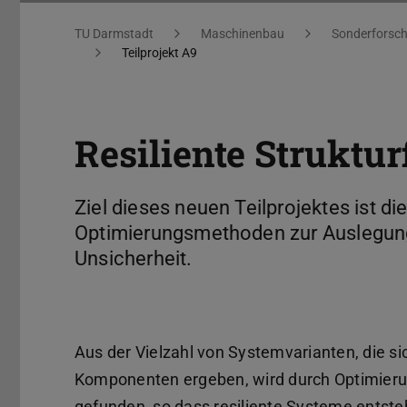
Sie befinden sich hier:
TU Darmstadt
Maschinenbau
Sonderforsch
Teilprojekt A9
Resiliente Struktu
Ziel dieses neuen Teilprojektes ist d
Optimierungsmethoden zur Auslegung
Unsicherheit.
Aus der Vielzahl von Systemvarianten, die s
Komponenten ergeben, wird durch Optimieru
gefunden, so dass resiliente Systeme entsteh