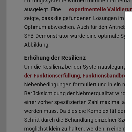
Lüftungssysteme wurden mithilfe mathemat
ausgelegt. Eine
experimentelle Validieru
zeigte, dass die gefundenen Lösungen im s
Optimum abweichen. Auch für den Antriebsst
SFB-Demonstrator wurde eine optimale Syst
Abbildung.
Erhöhung der Resilienz
Um die Resilienz bei der Systemauslegung zu
der Funktionserfüllung, Funktionsbandbrei
Nebenbedingungen formuliert und in ein mat
Berücksichtigung der Nehmerqualität wird da
einer vorher spezifizierten Zahl maximal au
werden muss. Da dies die Komplexität der Mod
Schritt durch die Behandlung einzelner Sze
möglichst klein zu halten, werden in einem zw