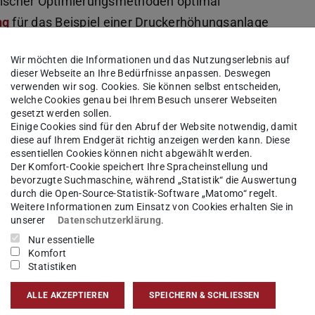
ischer Optimierungsmethoden optimal
ng
für das Beispiel einer Druckerhöhungsanlage
chlechtesten Fall um 10% vom vorausgesagten
Wir möchten die Informationen und das Nutzungserlebnis auf
rang eines hydrostatischen Getriebes für den
dieser Webseite an Ihre Bedürfnisse anpassen. Deswegen
emstruktur gefunden, vgl. untenstehende
verwenden wir sog. Cookies. Sie können selbst entscheiden,
welche Cookies genau bei Ihrem Besuch unserer Webseiten
gesetzt werden sollen.
Einige Cookies sind für den Abruf der Website notwendig, damit
diese auf Ihrem Endgerät richtig anzeigen werden kann. Diese
essentiellen Cookies können nicht abgewählt werden.
 steigern, werden auf Basis der Metriken
Grad
Der Komfort-Cookie speichert Ihre Spracheinstellung und
te und Nehmerqualität
(PDF-Datei)
(wird in neuem Tab geöffnet)
Zielkriterien und
bevorzugte Suchmaschine, während „Statistik“ die Auswertung
durch die Open-Source-Statistik-Software „Matomo“ regelt.
hematisches Optimierungsmodell integriert. Bei
Weitere Informationen zum Einsatz von Cookies erhalten Sie in
unserer
Datenschutzerklärung
.
s Modell mehrstufig, da für jede Kombination
Nur essentielle
sgefallener Komponenten ein Notlauf garantiert
Komfort
elle stark erhöht, soll dies in einem ersten
Statistiken
narien bearbeitet werden. Um die Problemgröße
ALLE AKZEPTIEREN
SPEICHERN & SCHLIESSEN
eiten Schritt iterativ besonders kritische