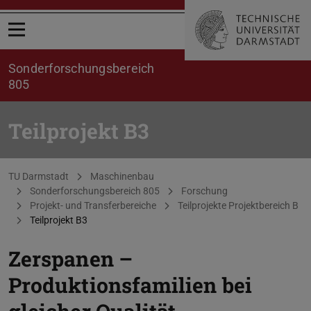
Menü öffnen
Sonderforschungsbereich
805
Teilprojekt B3
Sie befinden sich hier:
TU Darmstadt
Maschinenbau
Sonderforschungsbereich 805
Forschung
Projekt- und Transferbereiche
Teilprojekte Projektbereich B
Teilprojekt B3
Zerspanen –
Produktionsfamilien bei