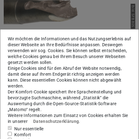
Bild: SFB 805
Abbildung 1: In Folge von Prozessfehlern gebrochenes Werkzeug
Wir möchten die Informationen und das Nutzungserlebnis auf
dieser Webseite an Ihre Bedürfnisse anpassen. Deswegen
Die bisherigen Forschungsarbeiten zur Modellierung des
verwenden wir sog. Cookies. Sie können selbst entscheiden,
Gewindebohrens lassen Unsicherheit entweder komplett
welche Cookies genau bei Ihrem Besuch unserer Webseiten
unbeachtet oder setzen den Fokus lediglich auf die
gesetzt werden sollen.
Einige Cookies sind für den Abruf der Website notwendig,
Vorhersage der Änderung von Prozesskräften in Folge
damit diese auf Ihrem Endgerät richtig anzeigen werden
auftretender Unsicherheit. Methoden zur Detektion der
kann. Diese essentiellen Cookies können nicht abgewählt
Unsicherheit bereits während des Prozesses und
werden.
Der Komfort-Cookie speichert Ihre Spracheinstellung und
Möglichkeiten zur Umsetzen entsprechender Maßnahmen
bevorzugte Suchmaschine, während „Statistik“ die
zur Beherrschung der auftretenden Unsicherheit wurden
Auswertung durch die Open-Source-Statistik-Software
bisher allerdings noch nicht verfolgt.
„Matomo“ regelt.
Weitere Informationen zum Einsatz von Cookies erhalten Sie
in unserer
Datenschutzerklärung
.
Nur essentielle
Zielsetzung
Komfort