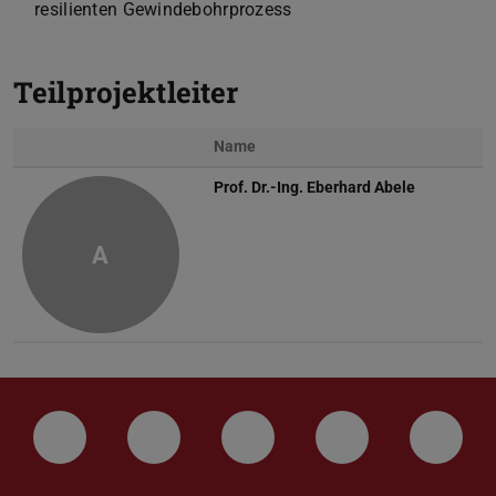
resilienten Gewindebohrprozess
Teilprojektleiter
Name
Foto
Prof. Dr.-Ing.
Eberhard Abele
A
LinkedIn-Seite der TU Darmstadt
Instagram-Kanal der TU Darmstad
Bluesky-Kanal der TU D
Facebook-Seite
YouTu